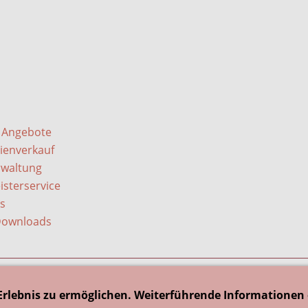
e Angebote
ienverkauf
waltung
sterservice
s
 Downloads
ressum
Datenschutz
Widerrufsbelehrung
Maklerauf
Erlebnis zu ermöglichen. Weiterführende Informationen 