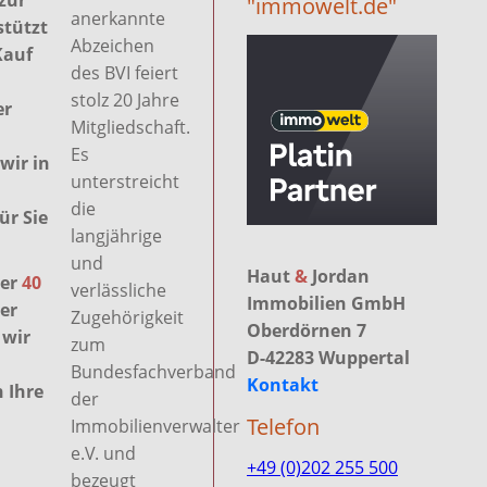
 zur
"immowelt.de"
anerkannte
stützt
Abzeichen
Kauf
des BVI feiert
stolz 20 Jahre
er
Mitgliedschaft.
Es
wir in
unterstreicht
die
ür Sie
langjährige
und
Haut
&
Jordan
ber
40
verlässliche
Immobilien GmbH
er
Zugehörigkeit
Oberdörnen 7
 wir
zum
D-42283 Wuppertal
Bundesfachverband
Kontakt
 Ihre
der
Telefon
Immobilienverwalter
e.V. und
+49 (0)202 255 500
bezeugt