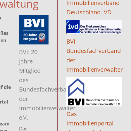
waltung
Immobilienverband
Deutschland IVD
-
oßes
nen
BVI
Bundesfachverband
BVI: 20
der
Jahre
Immobilienverwalter
Mitglied
des
f die
Bundesfachverbands
der
rtal
Immobilienverwalter
Das
e.V.
Immobilienportal
team
Das