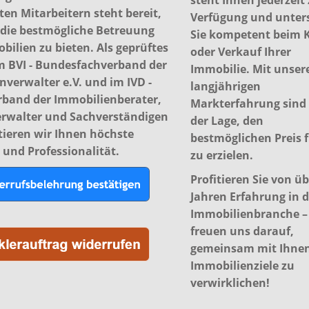
steht Ihnen jederzeit
rten Mitarbeitern steht bereit,
Verfügung und unter
die bestmögliche Betreuung
Sie kompetent beim 
bilien zu bieten. Als geprüftes
oder Verkauf Ihrer
im BVI - Bundesfachverband der
Immobilie. Mit unser
verwalter e.V. und im IVD -
langjährigen
band der Immobilienberater,
Markterfahrung sind 
erwalter und Sachverständigen
der Lage, den
tieren wir Ihnen höchste
bestmöglichen Preis f
 und Professionalität.
zu erzielen.
Profitieren Sie von ü
Jahren Erfahrung in d
Immobilienbranche –
freuen uns darauf,
gemeinsam mit Ihnen
Immobilienziele zu
verwirklichen!