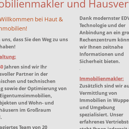
bilienmakler und Hausver
Dank modernster EDV
 Willkommen bei Haut &
Technologie und der
mmobilien!
Anbindung an ein gr
 uns, dass Sie den Weg zu uns
Rechenzentrum kön
haben!
wir Ihnen zeitnahe
Informationen und
altung:
Sicherheit bieten.
40
Jahren sind wir Ihr
-
voller Partner in der
Immobilienmakler:
ischen und technischen
Zusätzlich sind wir au
g sowie der Optimierung von
Vermittlung von
 Eigentumsimmobilien,
Immobilien in Wuppe
bjekten und Wohn- und
und Umgebung
shäusern im Großraum
spezialisiert. Unser
.
erfahrenes Vertriebs
agiertes Team von 20