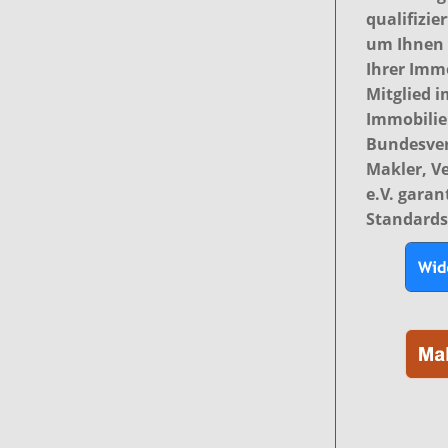
qualifizie
um Ihnen 
Ihrer Immo
Mitglied 
Immobilien
Bundesver
Makler, V
e.V. garan
Standards