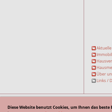
Aktuell
Immobil
Hausver
Hausmei
Über un
Links /
Kontakt
Imp
Diese Website benutzt Cookies, um Ihnen das beste 